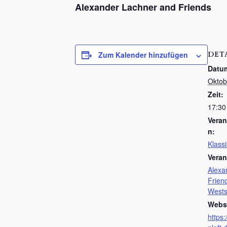
Alexander Lachner and Friends
DET
Zum Kalender hinzufügen
Datu
Oktob
Zeit:
17:30
Veran
n:
Klassi
Veran
Alexa
Frien
Wests
Websi
https