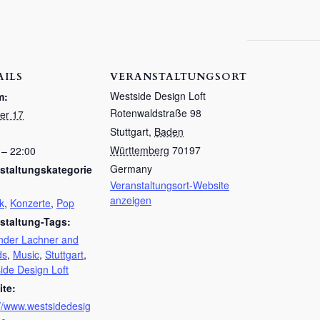
AILS
VERANSTALTUNGSORT
Westside Design Loft
m:
Rotenwaldstraße 98
er 17
Stuttgart
,
Baden
Württemberg
70197
 – 22:00
Germany
staltungskategorie
Veranstaltungsort-Website
anzeigen
k
,
Konzerte
,
Pop
staltung-Tags:
nder Lachner and
ds
,
Music
,
Stuttgart
,
ide Design Loft
te:
://www.westsidedesig