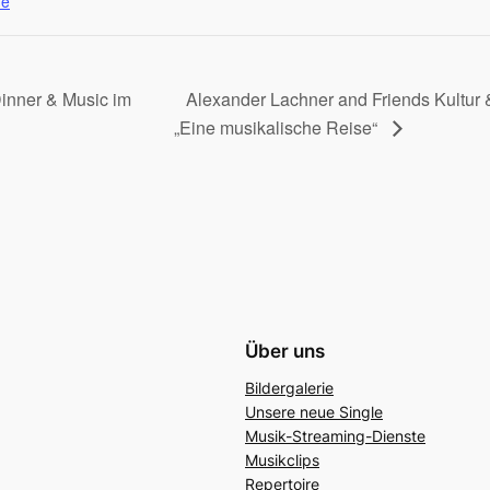
de
inner & Music im
Alexander Lachner and Friends Kultur
„Eine musikalische Reise“
Über uns
Bildergalerie
Unsere neue Single
Musik-Streaming-Dienste
Musikclips
Repertoire