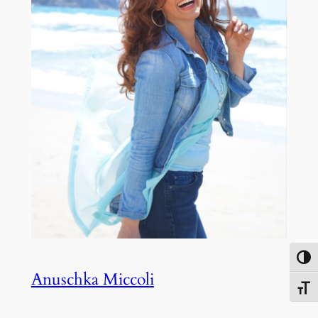
Umsch
Anuschka Miccoli
Schri