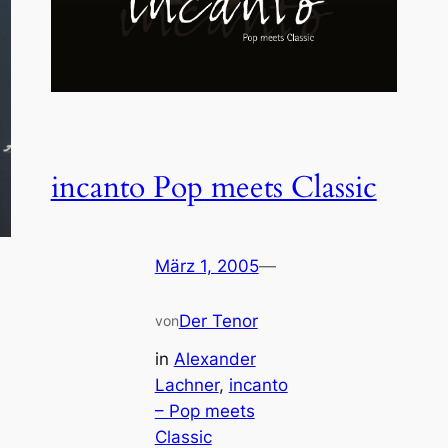
incanto Pop meets Classic
März 1, 2005
—
Der Tenor
von
in
Alexander
Lachner
, 
incanto
– Pop meets
Classic