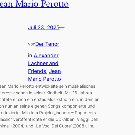
Jean Mario Perotto
Juli 23, 2025
—
Der Tenor
von
in
Alexander
Lachner and
Friends
, 
Jean
Mario Perotto
ean Mario Perotto entwickelte sein musikalisches
nteresse schon in seiner Kindheit. Mit 26 Jahren
ichtete er sich ein erstes Musikstudio ein, in dem er
on nun an seine eigenen Songs komponierte und
roduzierte. Mit dem Projekt „incanto – Pop meets
lassic“ veröffentlichte er die CD-Alben „Viaggi Dell‘
nima“ (2004) und „Le Voci Del Cuore“(2008). Im…