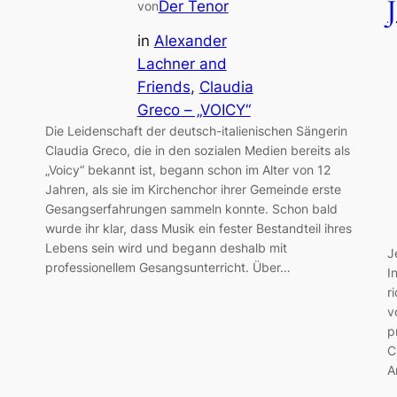
Der Tenor
von
in
Alexander
Lachner and
Friends
, 
Claudia
Greco – „VOICY“
Die Leidenschaft der deutsch-italienischen Sängerin
Claudia Greco, die in den sozialen Medien bereits als
„Voicy“ bekannt ist, begann schon im Alter von 12
Jahren, als sie im Kirchenchor ihrer Gemeinde erste
Gesangserfahrungen sammeln konnte. Schon bald
wurde ihr klar, dass Musik ein fester Bestandteil ihres
Lebens sein wird und begann deshalb mit
J
professionellem Gesangsunterricht. Über…
I
r
v
p
C
A