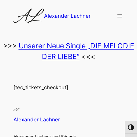
Zum
Inhalt
Alexander Lachner
springen
>>>
Unserer Neue Single „DIE MELODIE
DER LIEBE“
<<<
[tec_tickets_checkout]
Alexander Lachner
Umsch
Alexander Lachner and Friends